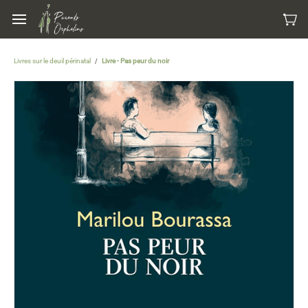
Skip to
main
content
Livres sur le deuil périnatal
Livre - Pas peur du noir
/