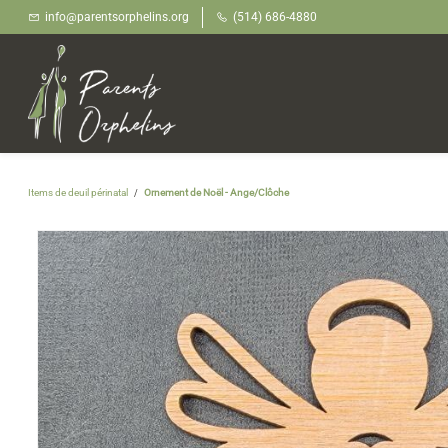
Skip to
info@parentsorphelins.org
(514) 686-4880
main
content
Items de deuil périnatal
Ornement de Noël - Ange/Clôche
/