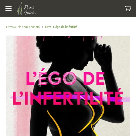
Skip to
main
content
Livres sur le deuil périnatal
Livre - L'égo de l'infertilité
/